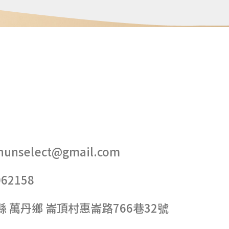
hunselect@gmail.com
62158
縣 萬丹鄉 崙頂村惠崙路766巷32號