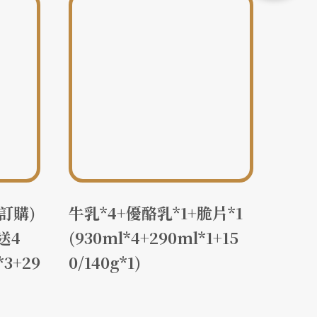
訂購)
牛乳*4+優酪乳*1+脆片*1
牛乳
送4
(930ml*4+290ml*1+15
送9
3+29
0/140g*1)
0ml