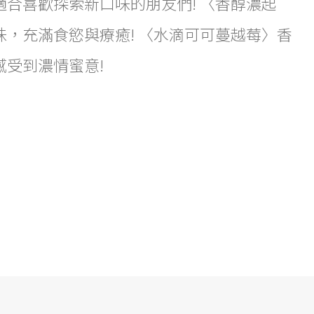
合喜歡探索新口味的朋友們! 〈香醇濃起
，充滿食慾與療癒! 〈水滴可可蔓越莓〉香
受到濃情蜜意!