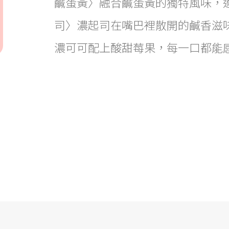
鹹蛋黃〉融合鹹蛋黃的獨特風味，適
司〉濃起司在嘴巴裡散開的鹹香滋味
濃可可配上酸甜莓果，每一口都能感