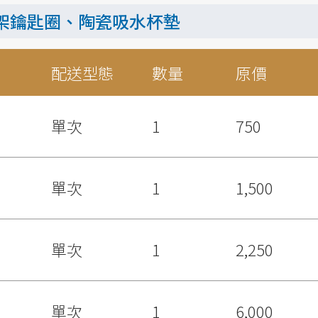
架鑰匙圈、陶瓷吸水杯墊
配送型態
數量
原價
單次
1
750
單次
1
1,500
單次
1
2,250
單次
1
6,000