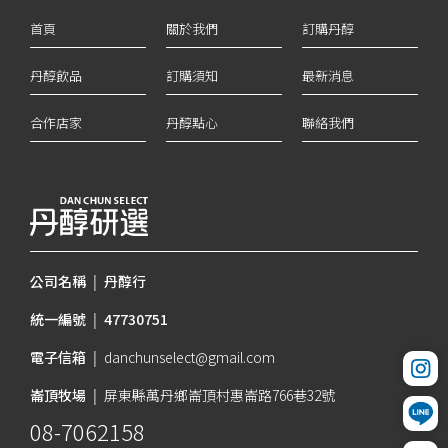
首頁
關於我們
訂購丹醇
丹醇飲品
訂購須知
最新消息
合作店家
丹醇點心
聯絡我們
公司名稱
|
丹醇行
統一編號
|
47730751
電子信箱
|
danchunselect@gmail.com
崙頂牧場
|
屏東縣萬丹鄉崙頂村惠崙路766巷32號
08-7062158