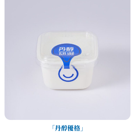
「丹醇優格」