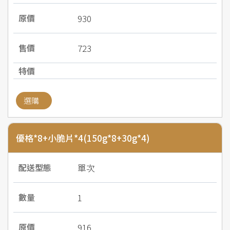
930
723
選購
優格*8+小脆片*4(150g*8+30g*4)
單次
1
916