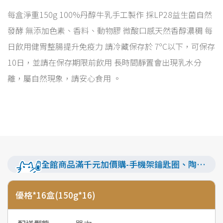
每盒淨重150g 100%丹醇牛乳手工製作 採LP28益生菌自然
發酵 無添加色素、香料、動物膠 微酸口感天然香醇濃稠 每
日飲用健胃整腸提升免疫力 請冷藏保存於 7ºC以下，可保存
10日，並請在保存期限前飲用 長時間靜置會出現乳水分
離，屬自然現象，請安心食用 。
全館商品滿千元加價購-手機架鑰匙圈、陶瓷吸水杯墊
優格*16盒(150g*16)