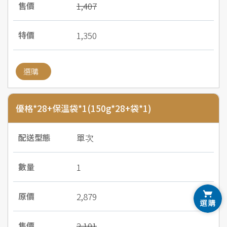
1,407
1,350
選購
優格*28+保溫袋*1(150g*28+袋*1)
單次
1
2,879
2,101