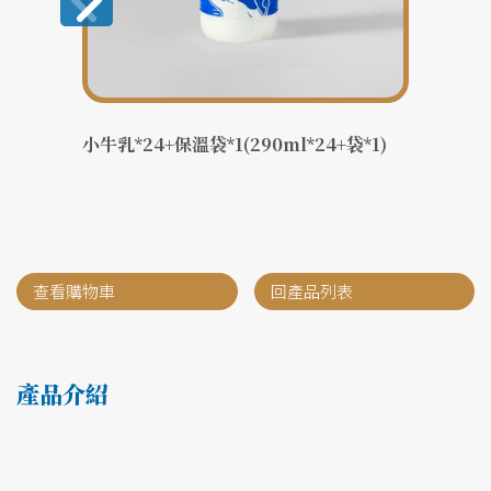
小牛乳*24+保溫袋*1(290ml*24+袋*1)
牛乳
次，共
查看購物車
回產品列表
產品介紹